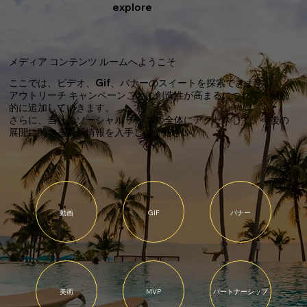
explore
メディア コンテンツ ルームへようこそ
ここでは、ビデオ、Gif、バナーのスイートを探索できます。
アウトリーチ キャンペーンごとに創造性が高まるにつれて、継続
的に追加していきます。
さらに、当社のソーシャル チャネル全体にアクセスして、今後の
展開に関する最新情報を入手してください。
動画
GIF
バナー
美術
MVP
パートナーシップ