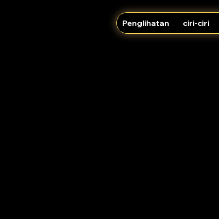
Penglihatan
ciri-ciri
 mengikat secara sah yang dibuat antara anda, sama ada sec
u “kami”), berkenaan akses anda kepada dan penggunaan Lama
a platform terkini yang khusus untuk tenaga boleh dipe
ik untuk membantu menjadikan planet kita lebih hijau.
ngkin disiarkan di Laman Web dari semasa ke semasa adal
ara mutlak kami, untuk membuat perubahan atau pengubahs
memaklumkan anda tentang sebarang perubahan dengan menge
ebarang hak untuk menerima notis khusus bagi setiap per
nakan Laman Web kami supaya anda memahami Terma yang d