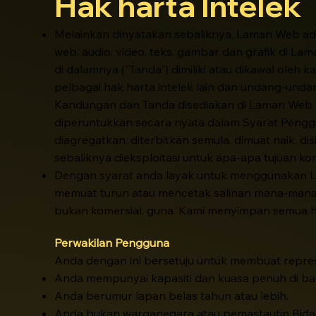
Hak harta Intelek
Melainkan dinyatakan sebaliknya, Laman Web adal
web, audio, video, teks, gambar dan grafik di L
di dalamnya ("Tanda") dimiliki atau dikawal ole
pelbagai hak harta intelek lain dan undang-und
Kandungan dan Tanda disediakan di Laman Web
diperuntukkan secara nyata dalam Syarat Penggun
diagregatkan, diterbitkan semula, dimuat naik, di
sebaliknya dieksploitasi untuk apa-apa tujuan kom
Dengan syarat anda layak untuk menggunakan 
memuat turun atau mencetak salinan mana-mana
bukan komersial. guna. Kami menyimpan semua h
Perwakilan
Pengguna
Anda dengan ini bersetuju untuk membuat repr
Anda mempunyai kapasiti dan kuasa penuh di baw
Anda berumur lapan belas tahun atau lebih.
Anda bukan warganegara atau pemastautin Bida