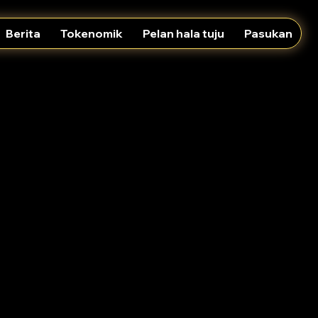
Berita
Tokenomik
Pelan hala tuju
Pasukan
ara peribadi atau bagi pihak entiti (“anda”)
n Web.
rbaharui yang mampan, dengan pasaran untuk
ah dengan ini dimasukkan secara nyata di sini
uaian kepada Syarat Penggunaan ini pada bila-
mas kini tarikh "Terakhir dikemas kini" bagi
ubahan tersebut. Sila pastikan anda menyemak
igunakan. Anda akan tertakluk kepada, dan