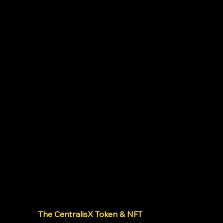
akan dianggap telah dimaklumkan dan telah m
Web anda selepas tarikh Terma Penggunaan yang 
Syarikat hanyalah platform teknologi, dan bukan
kewajipan kepada anda berkaitan dengan sebara
komunikasi atau maklumat yang diberikan kepada 
untuk membeli, nasihat pelaburan, nasihat kewan
akan dilaksanakan secara automatik berdasar
mana-mana Perkhidmatan atau pelaburan adalah s
Anda akan bertanggungjawab sepenuhnya untuk se
Maklumat yang diberikan di Laman Web tidak be
kuasa atau negara di mana pengedaran atau pe
menyebabkan kami tertakluk kepada sebarang ke
untuk mengakses Laman Web dari lokasi lain ber
undang tempatan, jika dan setakat undang-unda
Laman web ini bertujuan untuk pengguna yang b
mendaftar untuk Laman Web.
'
The
CentralisX
Token & NFT