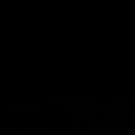
enerima, perubahan dalam mana-mana Terma Penggunaan y
disemak itu disiarkan.
 broker, perantara, ejen, atau penasihat undang-undang an
ng keputusan atau aktiviti yang anda lakukan menggunaka
anda oleh Syarikat bertujuan sebagai atau akan dianggap a
gan, nasihat undang-undang, atau apa-apa jenis nasihat la
kan parameter pertimbangan anda. Anda akan bertanggung
esuai dan sepadan dengan minat anda mengikut pertimbanga
barang kerugian atau liabiliti daripadanya.
rtujuan untuk diedarkan kepada atau digunakan oleh mana
nggunaan tersebut akan bertentangan dengan undang-unda
perluan pendaftaran dalam bidang kuasa atau negara ters
buat demikian atas inisiatif mereka sendiri dan bertang
ng tempatan terpakai.
erumur sekurang-kurangnya 18 tahun. Orang di bawah umu