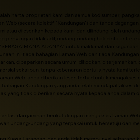
ah harta proprietari kami dan semua kod sumber, pangkalan 
aman Web (secara kolektif, "Kandungan") dan tanda daganga
h kami atau dilesenkan kepada kami, dan dilindungi oleh un
ang persaingan tidak adil, undang-undang hak cipta antar
 "SEBAGAIMANA ADANYA" untuk maklumat dan kegunaan per
aan ini, tiada bahagian Laman Web dan tiada Kandungan at
siarkan, dipaparkan secara umum, dikodkan, diterjemahkan, di
ersial sekalipun, tanpa kebenaran bertulis nyata kami terle
Laman Web, anda diberikan lesen terhad untuk mengakse
 bahagian Kandungan yang anda telah mendapat akses den
ak yang tidak diberikan secara nyata kepada anda dalam
esentasi dan jaminan berikut dengan mengakses Laman We
ah undang-undang yang terpakai untuk bersetuju dan mengi
ng Kuasa Larangan, dan anda tidak mempunyai sebarang k