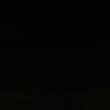
 kuasa CentralisX mungkin dianggap sebagai
en Utiliti CentralisX bukan keselamatan dalam
endiri apabila Token Utiliti CentralisX
ntuk menyediakan CentralisX COins (CXC) dalam
an. Sekiranya, ternyata dengan tahap
 berdasarkan budi bicara mutlaknya sama ada (a)
atuhi peraturan itu sekiranya boleh dan berdaya
ns (CXC) adalah sah dalam bidang kuasa anda,
nakan CentralisX COins (CXC) sekiranya
kan bebas daripada kecacatan. Ia mungkin
gsi untuk pengguna, mendedahkan maklumat
Syarikat dan seterusnya membawa kesan buruk
umber komuniti dan penyelesaian masalah dalam
masa oleh pembangun dan/atau komuniti. Tiada
ngubahsuaian tersebut. Akibatnya, sebarang