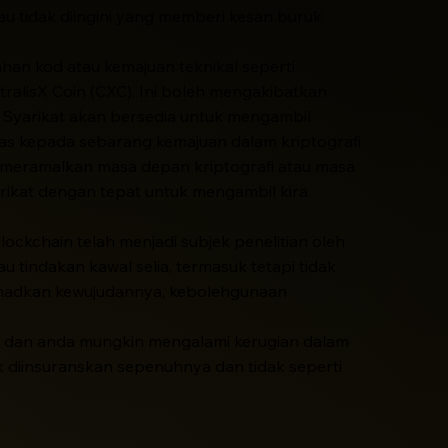
u tidak diingini yang memberi kesan buruk
ahan kod atau kemajuan teknikal seperti
lisX Coin (CXC). Ini boleh mengakibatkan
, Syarikat akan bersedia untuk mengambil
las kepada sebarang kemajuan dalam kriptografi
 meramalkan masa depan kriptografi atau masa
kat dengan tepat untuk mengambil kira
ockchain telah menjadi subjek penelitian oleh
u tindakan kawal selia, termasuk tetapi tidak
ehadkan kewujudannya, kebolehgunaan
ubah dan anda mungkin mengalami kerugian dalam
idak diinsuranskan sepenuhnya dan tidak seperti