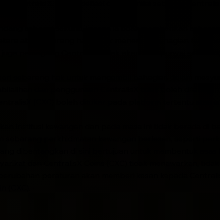
tuk CentralisX, syiling deflasi dengan nilai sebenar. Centra
ang sebagai sekuriti, kerana ia tidak memberikan sebaran
etara atau sebarang hak untuk menerima bahagian hasil m
gitu juga pemegang CentralisX tidak akan mempunyai sebar
beri sebarang hak untuk mengambil bahagian dalam mesyuar
ilalihan dan penggunaan CentralisX tidak boleh dilakukan 
ntralisX (CXC) boleh ditukar pada platform tertentu atau i
 bukan institusi kewangan dan pada masa ini tidak berada d
an sebarang perkhidmatan kewangan berlesen, seperti per
 yang dibentangkan di sini bertujuan untuk membentuk asas
ikat dan CentralisX Coins (CXC) tidak menawarkan, tidak 
 perubahan peraturan akan memberi kesan kepada Centrali
n (CXC).