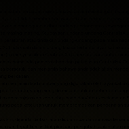
lamatan. Terdapat risiko bahawa dalam sesetengah bidang
Syarikat tidak memberikan waranti atau jaminan bahawa Tok
 akan menanggung akibat undang-undang atau kewangannya s
sa masing-masing. Keupayaan undang-undang CentralisX u
h peraturan atau tindakan undang-undang pada masa hadap
(CXC) tidak sah dalam bidang kuasa tertentu, Syarikat akan
au (b) menyesuaikan CentralisX dalam satu cara untuk mem
yemak sama ada pemerolehan dan pelupusan CentralisX Coi
ata bersetuju dan menjamin bahawa anda tidak akan menggu
ng berkaitan.
boleh menjamin kod sumber yang digunakan oleh Syarikat a
epijat tertentu, yang mungkin melumpuhkan beberapa fun
ut akan menjejaskan kebolehgunaan dan/atau keselamatan 
gantung pada ketelusan untuk mempromosikan pengenalan s
 kini, dipinda, diubah atau diubah suai dari semasa ke se
utusan tepat kemas kini, pindaan, pengubahsuaian atau pe