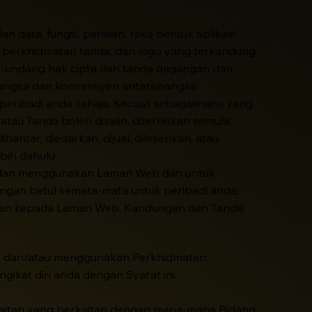
data, fungsi, perisian, reka bentuk aplikasi
n, perkhidmatan tanda, dan logo yang terkandung
dang-undang hak cipta dan tanda dagangan dan
abangsa dan konvensyen antarabangsa.
ibadi anda sahaja. Kecuali sebagaimana yang
au Tanda boleh disalin, diterbitkan semula,
hantar, diedarkan, dijual, dilesenkan, atau
bih dahulu.
s dan menggunakan Laman Web dan untuk
gan betul semata-mata untuk peribadi anda,
 dan kepada Laman Web, Kandungan dan Tanda.
b dan/atau menggunakan Perkhidmatan:
kat diri anda dengan Syarat ini.
aitan yang berkaitan dengan mana-mana Bidang