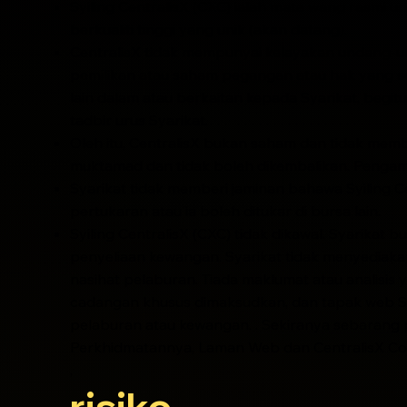
Syiling CentralisX (CXC) ialah mata wang rasmi un
berkualiti tinggi yang unik (akan datang).
CentralisX tidak mempunyai kelayakan undang-und
pemilikan atau saham pegangan atau hak yang s
lain dalam atau berkaitan kepada Syarikat, be
tadbir urus Syarikat.
Oleh itu, CentralisX bukan saham dan tidak mem
muktamad dan tidak boleh dikembalikan. Pengamb
Syarikat tidak memberi jaminan bahawa Syiling Ce
pertukaran atau ia boleh ditukar di bursa lain.
Syiling CentralisX (CXC) tidak dikawal. Syarikat
penyeliaan kewangan. Syarikat tidak menyediak
nasihat pelaburan. Tiada maklumat atau analisis
cadangan khusus dimaksudkan, dan tapak web Syar
pelaburan atau kewangan. . Sekiranya sebarang
Perkhidmatannya, Laman Web dan CentralisX Coi
,
risiko