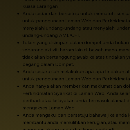
Kuasa Larangan.
Anda sedar dan bersetuju untuk mematuhi semua
untuk penggunaan Laman Web dan Perkhidmatan
menyalahi undang-undang atau menyalahi undan
undang-undang AML/CFT.
Token yang disimpan dalam dompet anda bukan 
sebarang aktiviti haram lain di bawah mana-ma
tidak akan bertanggungjawab ke atas tindakan y
pegang dalam Dompet.
Anda secara sah melakukan apa-apa tindakan a
untuk penggunaan Laman Web dan Perkhidmatan un
Anda hanya akan memberikan maklumat dan dokum
Perkhidmatan Syarikat di Laman Web. Anda sela
peribadi atau kelayakan anda, termasuk alamat
mengakses Laman Web.
Anda mengakui dan bersetuju bahawa jika anda 
membantu anda memulihkan kerugian, atau memi
mengurus akaun anda, dan kunci peribadi.