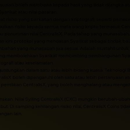
uaian boleh membawa kepada hasil yang tidak dijangka ata
yarikat atau nilai pasaran.
t risiko yang berkaitan dengan kriptografi, seperti pemec
an risiko kepada semua mata wang kripto termasuk Centra
au penurunan nilai CentralisX. Pada tahap yang munasabah
 kini protokol yang mendasari Syarikat sebagai tindak ba
ahan yang munasabah jika sesuai. Adalah mustahil untuk
yang membolehkan Syarikat membimbing pembangunan Syari
ografi atau keselamatan.
untungkan dalam satu atau lebih bidang kuasa. Teknologi Bl
ralisX boleh dipengaruhi oleh satu atau lebih pertanyaan ata
u pemilikan CentralisX, yang boleh menghalang atau meng
uranskan. Nilai Syiling CentralisX (CXC) mungkin berubah-
ebut. Di samping kehilangan risiko nilai, CentralisX Coins t
ngan lain.