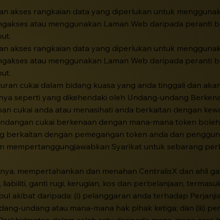
 akses rangkaian data yang diperlukan untuk menggunak
engakses atau menggunakan Laman Web daripada peranti b
ut.
 akses rangkaian data yang diperlukan untuk menggunak
engakses atau menggunakan Laman Web daripada peranti b
ut.
uran cukai dalam bidang kuasa yang anda tinggali dan ak
a seperti yang dikehendaki oleh Undang-undang Berkenaa
 cukai anda atau menasihati anda berkaitan dengan kewaj
rundangan cukai berkenaan dengan mana-mana token bole
 yang berkaitan dengan pemegangan token anda dan penggu
k akan mempertanggungjawabkan Syarikat untuk sebarang perb
nya, mempertahankan dan menahan CentralisX dan ahli ga
iabiliti, ganti rugi, kerugian, kos dan perbelanjaan, terma
 akibat daripada: (i) pelanggaran anda terhadap Perjanjian 
ng-undang atau mana-mana hak pihak ketiga; dan (iii) p