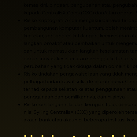
kemas kini, pindaan, pengubahan atau pengubahs
kepada CentralisX Coins (CXC) dan/atau operasi S
Risiko kriptografi. Anda mengakui bahawa terdapa
pembangunan komputer kuantum, boleh menimbulk
kecurian, kehilangan, kehilangan, kemusnahan at
langkah proaktif atau pembaikan untuk mengemas
dan untuk memasukkan langkah keselamatan tamb
depan inovasi keselamatan sehingga ke tahap 
perubahan yang tidak diduga dalam domain kript
Risiko tindakan pengawalseliaan yang tidak meng
pelbagai badan kawal selia di seluruh dunia. Cent
terhad kepada sekatan ke atas penggunaan ata
penggunaan dan pemilikannya, dan nilainya
Risiko kehilangan nilai dan kerugian tidak diins
nilai Syiling CentralisX (CXC) yang diperoleh ters
akaun bank atau akaun di beberapa institusi kewa
,