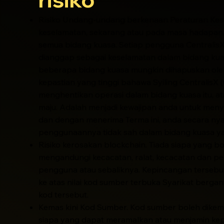
Risiko Undang-undang berkenaan Peraturan Kese
keselamatan, sekarang atau pada masa hadapan. 
semua bidang kuasa. Setiap pengguna CentralisX
dianggap sebagai keselamatan dalam bidang kua
beberapa bidang kuasa mungkin dihapuskan ole
kepastian yang tinggi bahawa Syiling CentralisX 
menghentikan operasi dalam bidang kuasa itu, at
maju. Adalah menjadi kewajipan anda untuk men
dan dengan menerima Terma ini, anda secara ny
penggunaannya tidak sah dalam bidang kuasa ya
Risiko kerosakan blockchain. Tiada siapa yang 
mengandungi kecacatan, ralat, kecacatan dan p
pengguna atau sebaliknya. Kepincangan terseb
ke atas nilai kod sumber terbuka Syarikat ber
kod tersebut.
Kemas kini Kod Sumber. Kod sumber boleh dikemas
siapa yang dapat meramalkan atau menjamin kep