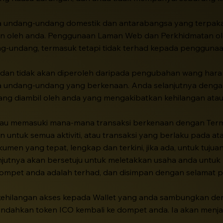
 undang-undang domestik dan antarabangsa yang terpakai, 
 oleh anda. Penggunaan Laman Web dan Perkhidmatan ole
g-undang, termasuk tetapi tidak terhad kepada penggunaa
dan tidak akan diperoleh daripada pengubahan wang har
na undang-undang yang berkenaan. Anda selanjutnya dengan
ang diambil oleh anda yang mengakibatkan kehilangan atau
tau memasuki mana-mana transaksi berkenaan dengan Ter
tuk semua aktiviti, atau transaksi yang berlaku pada ata
en yang tepat, lengkap dan terkini, jika ada, untuk tuj
njutnya akan bersetuju untuk meletakkan usaha anda untu
 dompet anda adalah terhad, dan disimpan dengan selamat 
kehilangan akses kepada Wallet yang anda sambungkan den
ndahkan token ICO kembali ke dompet anda. Ia akan menj