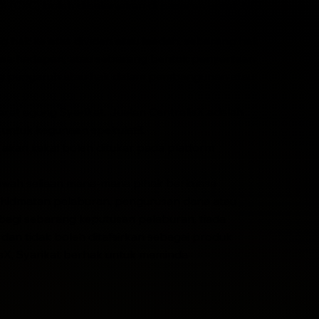
lisX (CXC) boleh dibelanjakan di pasaran untuk NFT
g hak ke atas dividen atau faedah, sebarang hak
asa hadapan, atau sebarang bentuk penyertaan
ang pengaruh atau hak dalam pembangunan atau
at agung Syarikat. Jualan CentralisX adalah
untuk kegunaan spekulatif.
a akan kekal boleh ditukar pada platform
i bawah seliaan mana-mana pihak berkuasa
khidmatan pelaburan, pengurusan dana atau
 bagi sebarang keputusan pelaburan, tiada
dan tidak boleh ditafsirkan sebagai produk
sX, Syarikat berhak untuk meminda